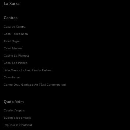
La Xarxa
Centres
Casa de Cultura
Casal Torreblanca
Xalet Negre
Casal Mira-sol
Casino La Floresta
Casal Les Planes
Sala Clavé - La Unió Centre Cultural
Casa Aymat
Centre Grau-Garriga d'Art Tèxtil Contemporani
Què oferim
Cessió d'espais
Suport a les entitats
Impuls a la creativitat