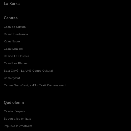
La Xarxa
Centres
Casa de Cultura
Casal Torreblanca
Xalet Negre
Casal Mira-sol
Casino La Floresta
Casal Les Planes
Sala Clavé - La Unió Centre Cultural
Casa Aymat
Centre Grau-Garriga d'Art Tèxtil Contemporani
Què oferim
Cessió d'espais
Suport a les entitats
Impuls a la creativitat