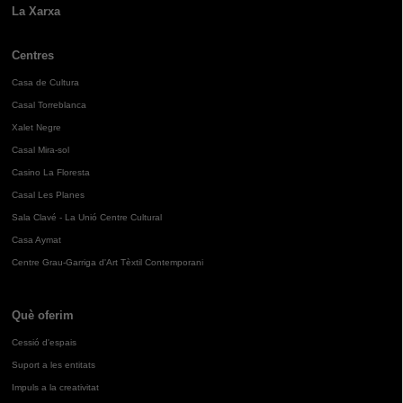
La Xarxa
Centres
Casa de Cultura
Casal Torreblanca
Xalet Negre
Casal Mira-sol
Casino La Floresta
Casal Les Planes
Sala Clavé - La Unió Centre Cultural
Casa Aymat
Centre Grau-Garriga d'Art Tèxtil Contemporani
Què oferim
Cessió d'espais
Suport a les entitats
Impuls a la creativitat