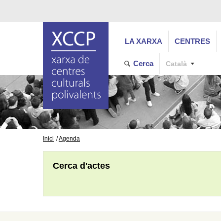
LA XARXA
CENTRES
Cerca
Català
Inici
Agenda
Cerca d'actes