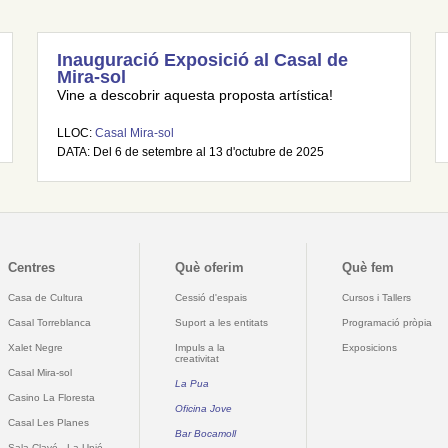
Inauguració Exposició al Casal de
Mira-sol
Vine a descobrir aquesta proposta artística!
LLOC:
Casal Mira-sol
DATA: Del 6 de setembre al 13 d'octubre de 2025
Centres
Què oferim
Què fem
Casa de Cultura
Cessió d'espais
Cursos i Tallers
Casal Torreblanca
Suport a les entitats
Programació pròpia
Xalet Negre
Impuls a la
Exposicions
creativitat
Casal Mira-sol
La Pua
Casino La Floresta
Oficina Jove
Casal Les Planes
Bar Bocamoll
Sala Clavé - La Unió