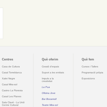
Centres
Què oferim
Què fem
Casa de Cultura
Cessió d'espais
Cursos i Tallers
Casal Torreblanca
Suport a les entitats
Programació pròpia
Xalet Negre
Impuls a la
Exposicions
creativitat
Casal Mira-sol
La Pua
Casino La Floresta
Oficina Jove
Casal Les Planes
Bar Bocamoll
Sala Clavé - La Unió
Centre Cultural
Teatre Mira-sol