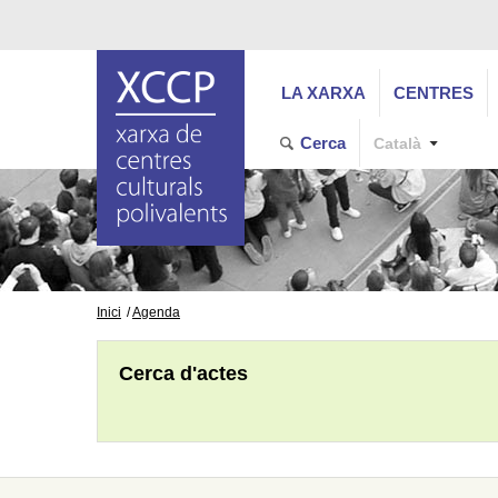
LA XARXA
CENTRES
Cerca
Català
Inici
Agenda
Cerca d'actes