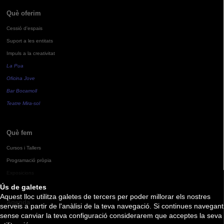
Què oferim
Cessió d'espais
Suport a les entitats
Impuls a la creativitat
La Pua
Oficina Jove
Bar Bocamoll
Teatre Mira-sol
Què fem
Cursos i Tallers
Programació pròpia
Exposicions
Ús de galetes
Aquest lloc utilitza galetes de tercers per poder millorar els nostres
Agenda
serveis a partir de l'anàlisi de la teva navegació. Si continues navegant
sense canviar la teva configuració considerarem que acceptes la seva