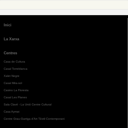
Inici
La Xarxa
Centres
Casa de Cultura
Casal Torreblanca
Xalet Negre
Casal Mira-sol
Casino La Floresta
Casal Les Planes
Sala Clavé - La Unió Centre Cultural
Casa Aymat
Centre Grau-Garriga d'Art Tèxtil Contemporani