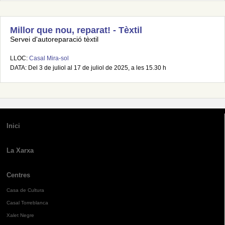
Millor que nou, reparat! - Tèxtil
Servei d'autoreparació tèxtil
LLOC:
Casal Mira-sol
DATA: Del 3 de juliol al 17 de juliol de 2025, a les 15.30 h
Inici
La Xarxa
Centres
Casa de Cultura
Casal Torreblanca
Xalet Negre