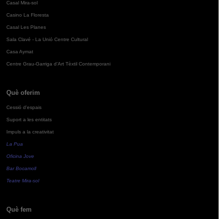
Casal Mira-sol
Casino La Floresta
Casal Les Planes
Sala Clavé - La Unió Centre Cultural
Casa Aymat
Centre Grau-Garriga d'Art Tèxtil Contemporani
Què oferim
Cessió d'espais
Suport a les entitats
Impuls a la creativitat
La Pua
Oficina Jove
Bar Bocamoll
Teatre Mira-sol
Què fem