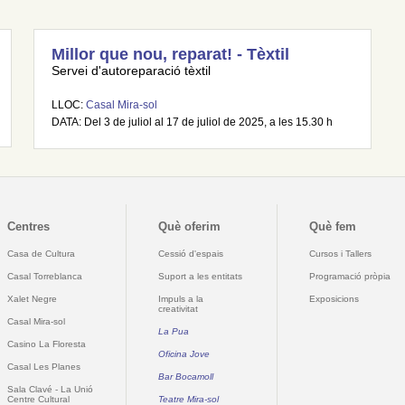
Millor que nou, reparat! - Tèxtil
Servei d'autoreparació tèxtil
LLOC:
Casal Mira-sol
DATA: Del 3 de juliol al 17 de juliol de 2025, a les 15.30 h
Centres
Què oferim
Què fem
Casa de Cultura
Cessió d'espais
Cursos i Tallers
Casal Torreblanca
Suport a les entitats
Programació pròpia
Xalet Negre
Impuls a la
Exposicions
creativitat
Casal Mira-sol
La Pua
Casino La Floresta
Oficina Jove
Casal Les Planes
Bar Bocamoll
Sala Clavé - La Unió
Centre Cultural
Teatre Mira-sol