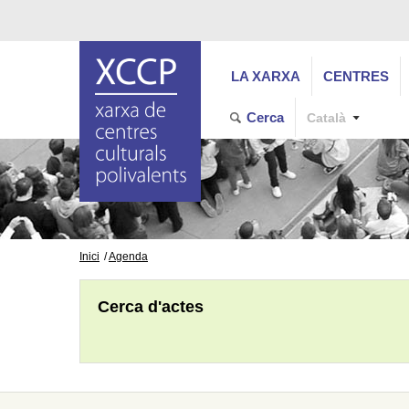
LA XARXA
CENTRES
Cerca
Català
Inici
Agenda
Cerca d'actes