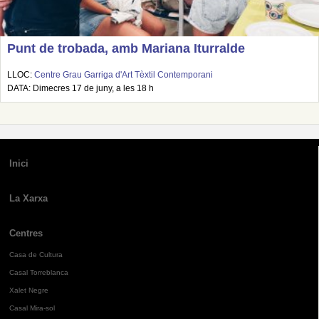
Punt de trobada, amb Mariana Iturralde
LLOC:
Centre Grau Garriga d'Art Tèxtil Contemporani
DATA: Dimecres 17 de juny, a les 18 h
Inici
La Xarxa
Centres
Casa de Cultura
Casal Torreblanca
Xalet Negre
Casal Mira-sol