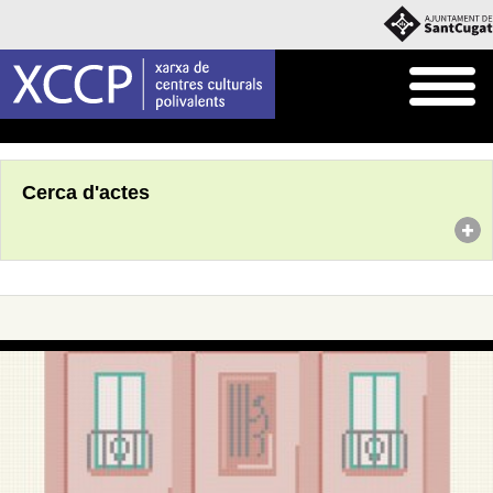
Inici
Agenda
Cerca d'actes