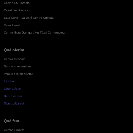
Casino La Floresta
Casal Les Planes
Sala Clavé - La Unió Centre Cultural
Casa Aymat
Centre Grau-Garriga d'Art Tèxtil Contemporani
Què oferim
Cessió d'espais
Suport a les entitats
Impuls a la creativitat
La Pua
Oficina Jove
Bar Bocamoll
Teatre Mira-sol
Què fem
Cursos i Tallers