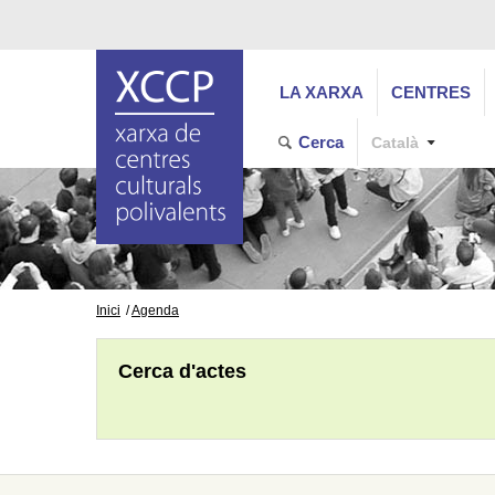
LA XARXA
CENTRES
Cerca
Català
Inici
Agenda
Cerca d'actes