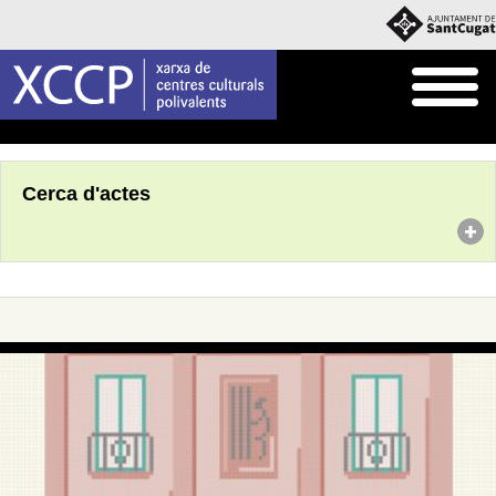
Inici
Agenda
Cerca d'actes