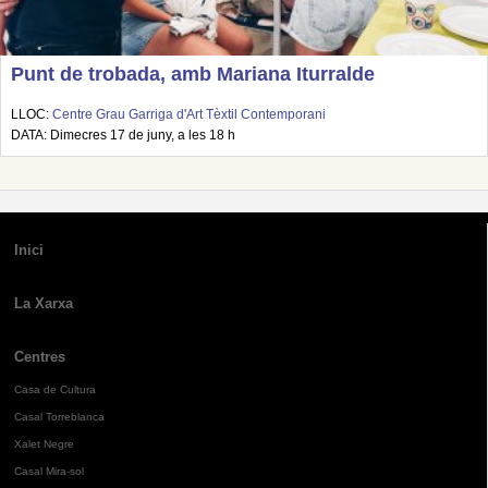
Punt de trobada, amb Mariana Iturralde
LLOC:
Centre Grau Garriga d'Art Tèxtil Contemporani
DATA: Dimecres 17 de juny, a les 18 h
Inici
La Xarxa
Centres
Casa de Cultura
Casal Torreblanca
Xalet Negre
Casal Mira-sol