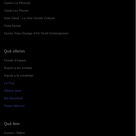
Casino La Floresta
Casal Les Planes
Sala Clavé - La Unió Centre Cultural
Casa Aymat
Centre Grau-Garriga d'Art Tèxtil Contemporani
Què oferim
Cessió d'espais
Suport a les entitats
Impuls a la creativitat
La Pua
Oficina Jove
Bar Bocamoll
Teatre Mira-sol
Què fem
Cursos i Tallers