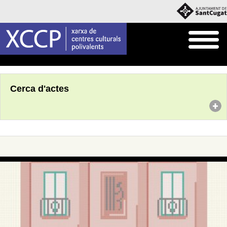
Inici
Agenda
Cerca d'actes