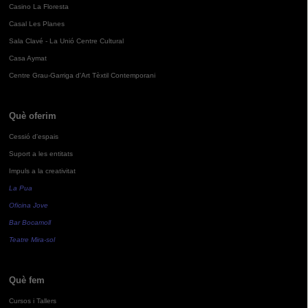
Casino La Floresta
Casal Les Planes
Sala Clavé - La Unió Centre Cultural
Casa Aymat
Centre Grau-Garriga d'Art Tèxtil Contemporani
Què oferim
Cessió d'espais
Suport a les entitats
Impuls a la creativitat
La Pua
Oficina Jove
Bar Bocamoll
Teatre Mira-sol
Què fem
Cursos i Tallers