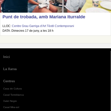
Punt de trobada, amb Mariana Iturralde
LLOC:
Centre Grau Garriga d'Art Tèxtil Contemporani
DATA: Dimecres 17 de juny, a les 18 h
Inici
La Xarxa
Centres
Casa de Cultura
Casal Torreblanca
Xalet Negre
Casal Mira-sol