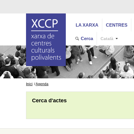
LA XARXA
CENTRES
Cerca
Català
Inici
Agenda
Cerca d'actes