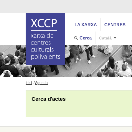
LA XARXA
CENTRES
Cerca
Català
Inici
Agenda
Cerca d'actes