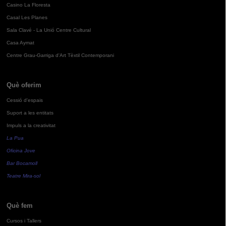
Casino La Floresta
Casal Les Planes
Sala Clavé - La Unió Centre Cultural
Casa Aymat
Centre Grau-Garriga d'Art Tèxtil Contemporani
Què oferim
Cessió d'espais
Suport a les entitats
Impuls a la creativitat
La Pua
Oficina Jove
Bar Bocamoll
Teatre Mira-sol
Què fem
Cursos i Tallers