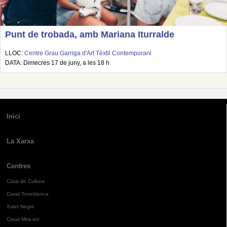
Punt de trobada, amb Mariana Iturralde
LLOC:
Centre Grau Garriga d'Art Tèxtil Contemporani
DATA: Dimecres 17 de juny, a les 18 h
Inici
La Xarxa
Centres
Casa de Cultura
Casal Torreblanca
Xalet Negre
Casal Mira-sol