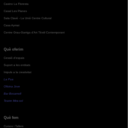
Casino La Floresta
Casal Les Planes
Sala Clavé - La Unió Centre Cultural
Casa Aymat
Centre Grau-Garriga d'Art Tèxtil Contemporani
Què oferim
Cessió d'espais
Suport a les entitats
Impuls a la creativitat
La Pua
Oficina Jove
Bar Bocamoll
Teatre Mira-sol
Què fem
Cursos i Tallers