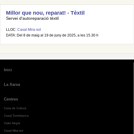
Millor que nou, reparat! - Tèxtil
Servei d'autoreparació tèxtil
LLOC:
Casal Mira-sol
DATA: Del 8 de maig al 19 de juny de 2025, a les 15.30 h
Inici
La Xarxa
Centres
Casa de Cultura
Casal Torreblanca
Xalet Negre
Casal Mira-sol