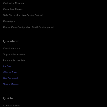
Casino La Floresta
Casal Les Planes
Sala Clavé - La Unió Centre Cultural
Casa Aymat
Centre Grau-Garriga d'Art Tèxtil Contemporani
Què oferim
Cessió d'espais
Suport a les entitats
Impuls a la creativitat
La Pua
Oficina Jove
Bar Bocamoll
Teatre Mira-sol
Què fem
Cursos i Tallers