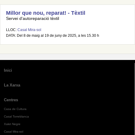
Millor que nou, reparat! - Tèxtil
Servei d'autoreparació tèxtil
LLOC:
Casal Mira-sol
DATA: Del 8 de maig al 19 de juny de 2025, a les 15.30 h
Inici
La Xarxa
Centres
Casa de Cultura
Casal Torreblanca
Xalet Negre
Casal Mira-sol