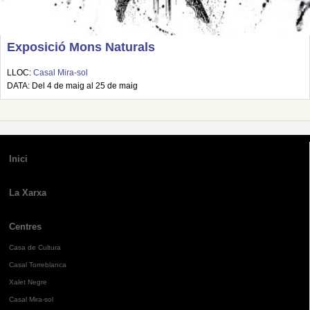
Exposició Mons Naturals
LLOC:
Casal Mira-sol
DATA: Del 4 de maig al 25 de maig
Inici
La Xarxa
Centres
Casa de Cultura
Casal Torreblanca
Xalet Negre
Casal Mira-sol