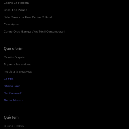
Casino La Floresta
Casal Les Planes
Sala Clavé - La Unió Centre Cultural
Casa Aymat
Centre Grau-Garriga d'Art Tèxtil Contemporani
Què oferim
Cessió d'espais
Suport a les entitats
Impuls a la creativitat
La Pua
Oficina Jove
Bar Bocamoll
Teatre Mira-sol
Què fem
Cursos i Tallers