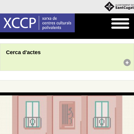
Inici
Agenda
Cerca d'actes