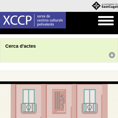
Inici
Agenda
Cerca d'actes