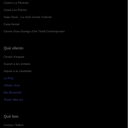
Casino La Floresta
Casal Les Planes
Sala Clavé - La Unió Centre Cultural
Casa Aymat
Centre Grau-Garriga d'Art Tèxtil Contemporani
Què oferim
Cessió d'espais
Suport a les entitats
Impuls a la creativitat
La Pua
Oficina Jove
Bar Bocamoll
Teatre Mira-sol
Què fem
Cursos i Tallers