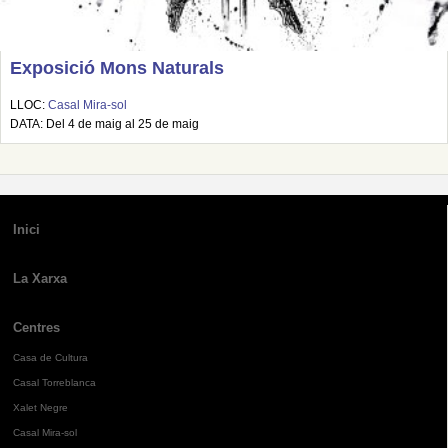
Exposició Mons Naturals
LLOC:
Casal Mira-sol
DATA: Del 4 de maig al 25 de maig
Inici
La Xarxa
Centres
Casa de Cultura
Casal Torreblanca
Xalet Negre
Casal Mira-sol