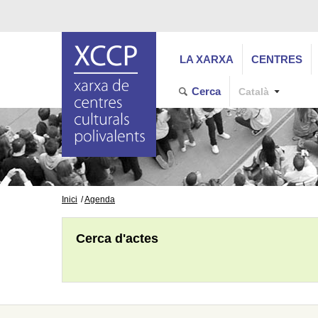
LA XARXA
CENTRES
Cerca
Català
Inici
Agenda
Cerca d'actes