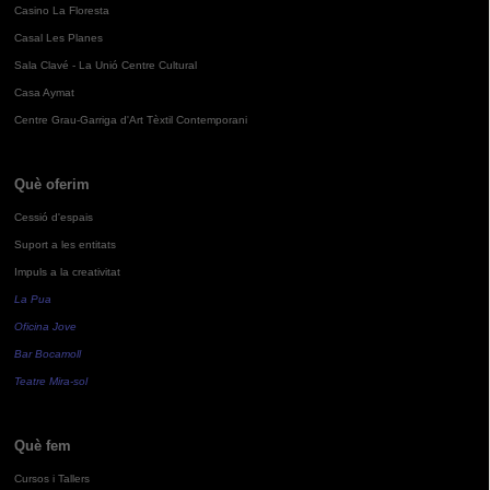
Casino La Floresta
Casal Les Planes
Sala Clavé - La Unió Centre Cultural
Casa Aymat
Centre Grau-Garriga d'Art Tèxtil Contemporani
Què oferim
Cessió d'espais
Suport a les entitats
Impuls a la creativitat
La Pua
Oficina Jove
Bar Bocamoll
Teatre Mira-sol
Què fem
Cursos i Tallers