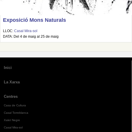
Exposició Mons Naturals
LLOC:
Casal Mira-sol
DATA: Del 4 de maig al 25 de maig
Inici
La Xarxa
Centres
Casa de Cultura
Casal Torreblanca
Xalet Negre
Casal Mira-sol