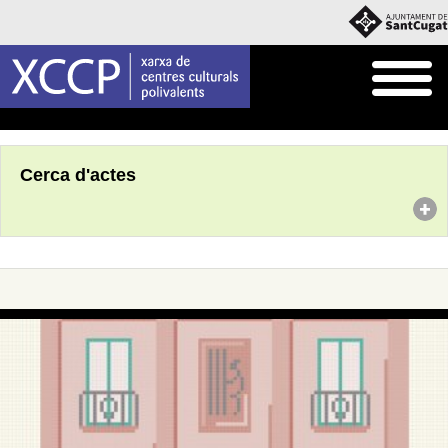
Inici
Agenda
Cerca d'actes