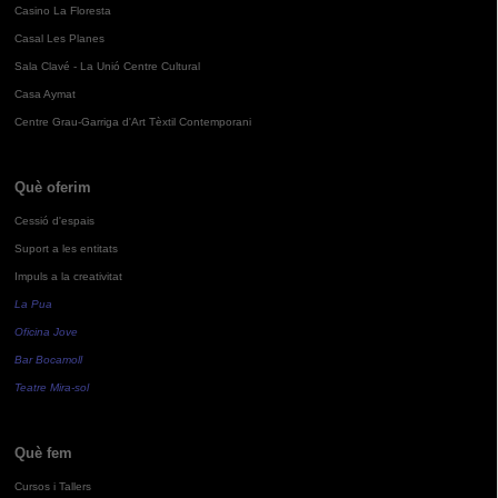
Casino La Floresta
Casal Les Planes
Sala Clavé - La Unió Centre Cultural
Casa Aymat
Centre Grau-Garriga d'Art Tèxtil Contemporani
Què oferim
Cessió d'espais
Suport a les entitats
Impuls a la creativitat
La Pua
Oficina Jove
Bar Bocamoll
Teatre Mira-sol
Què fem
Cursos i Tallers