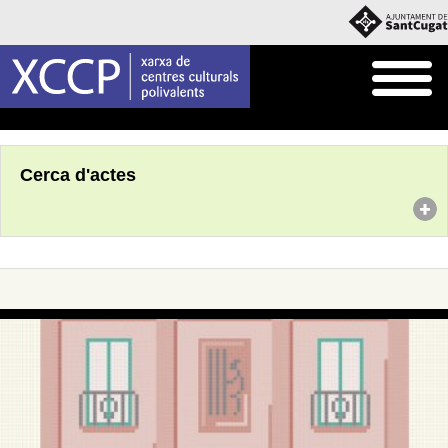
Inici
Agenda
Cerca d'actes