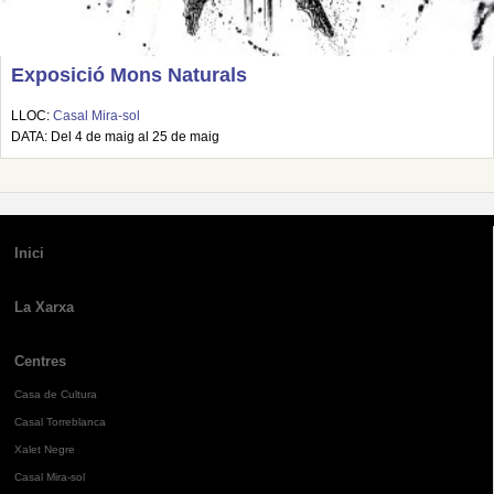
Exposició Mons Naturals
LLOC:
Casal Mira-sol
DATA: Del 4 de maig al 25 de maig
Inici
La Xarxa
Centres
Casa de Cultura
Casal Torreblanca
Xalet Negre
Casal Mira-sol