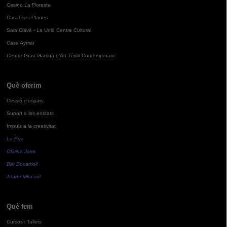
Casino La Floresta
Casal Les Planes
Sala Clavé - La Unió Centre Cultural
Casa Aymat
Centre Grau-Garriga d'Art Tèxtil Contemporani
Què oferim
Cessió d'espais
Suport a les entitats
Impuls a la creativitat
La Pua
Oficina Jove
Bar Bocamoll
Teatre Mira-sol
Què fem
Cursos i Tallers