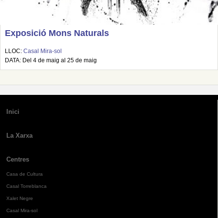
Exposició Mons Naturals
LLOC:
Casal Mira-sol
DATA: Del 4 de maig al 25 de maig
Inici
La Xarxa
Centres
Casa de Cultura
Casal Torreblanca
Xalet Negre
Casal Mira-sol