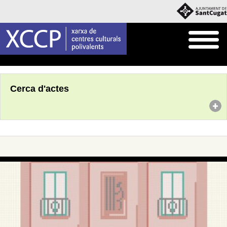
Inici
Agenda
Cerca d'actes