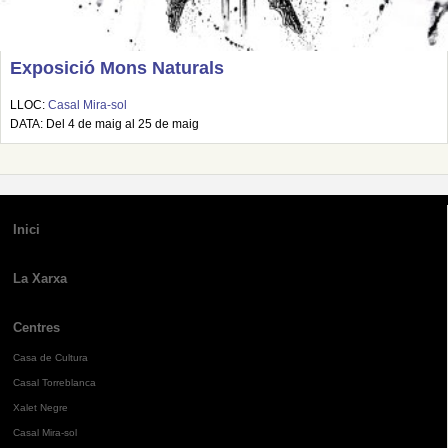
Exposició Mons Naturals
LLOC:
Casal Mira-sol
DATA: Del 4 de maig al 25 de maig
Inici
La Xarxa
Centres
Casa de Cultura
Casal Torreblanca
Xalet Negre
Casal Mira-sol