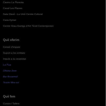
Casino La Floresta
Casal Les Planes
Sala Clavé - La Unió Centre Cultural
Casa Aymat
Centre Grau-Garriga d'Art Tèxtil Contemporani
Què oferim
Cessió d'espais
Suport a les entitats
Impuls a la creativitat
La Pua
Oficina Jove
Bar Bocamoll
Teatre Mira-sol
Què fem
Cursos i Tallers