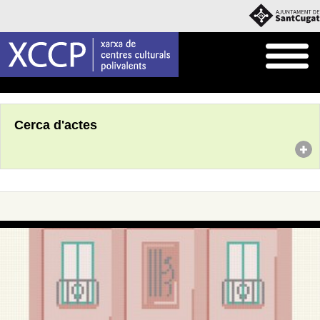
Inici
Agenda
Cerca d'actes