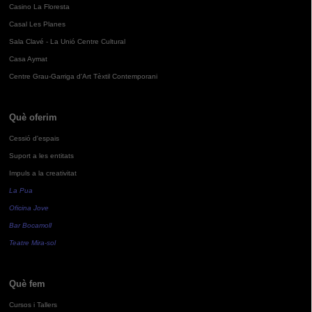
Casino La Floresta
Casal Les Planes
Sala Clavé - La Unió Centre Cultural
Casa Aymat
Centre Grau-Garriga d'Art Tèxtil Contemporani
Què oferim
Cessió d'espais
Suport a les entitats
Impuls a la creativitat
La Pua
Oficina Jove
Bar Bocamoll
Teatre Mira-sol
Què fem
Cursos i Tallers