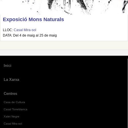
Exposició Mons Naturals
LLOC:
Casal Mira-sol
DATA: Del 4 de maig al 25 de maig
Inici
La Xarxa
Centres
Casa de Cultura
Casal Torreblanca
Xalet Negre
Casal Mira-sol