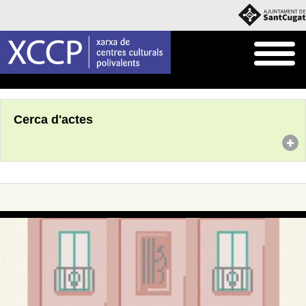
Inici
Agenda
Cerca d'actes