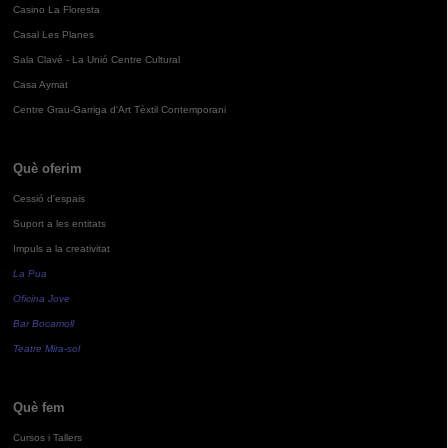
Casino La Floresta
Casal Les Planes
Sala Clavé - La Unió Centre Cultural
Casa Aymat
Centre Grau-Garriga d'Art Tèxtil Contemporani
Què oferim
Cessió d'espais
Suport a les entitats
Impuls a la creativitat
La Pua
Oficina Jove
Bar Bocamoll
Teatre Mira-sol
Què fem
Cursos i Tallers