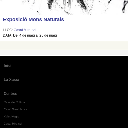
Exposició Mons Naturals
LLOC:
Casal Mira-sol
DATA: Del 4 de maig al 25 de maig
Inici
La Xarxa
Centres
Casa de Cultura
Casal Torreblanca
Xalet Negre
Casal Mira-sol