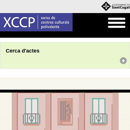
Inici
Agenda
Cerca d'actes