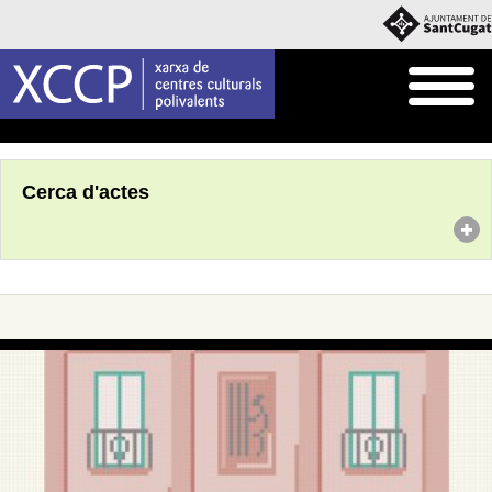
Inici
Agenda
Cerca d'actes