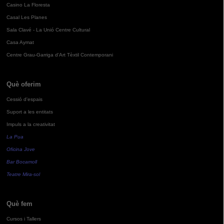
Casino La Floresta
Casal Les Planes
Sala Clavé - La Unió Centre Cultural
Casa Aymat
Centre Grau-Garriga d'Art Tèxtil Contemporani
Què oferim
Cessió d'espais
Suport a les entitats
Impuls a la creativitat
La Pua
Oficina Jove
Bar Bocamoll
Teatre Mira-sol
Què fem
Cursos i Tallers