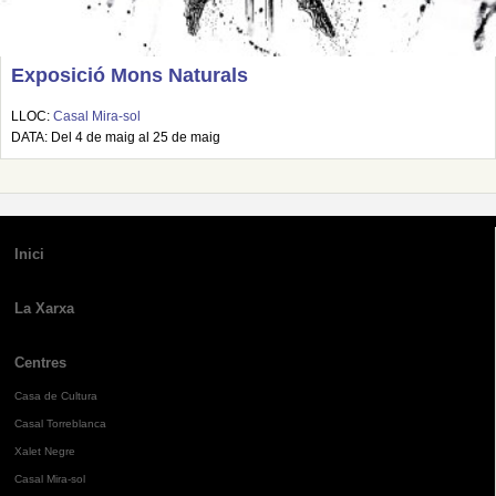
Exposició Mons Naturals
LLOC:
Casal Mira-sol
DATA: Del 4 de maig al 25 de maig
Inici
La Xarxa
Centres
Casa de Cultura
Casal Torreblanca
Xalet Negre
Casal Mira-sol