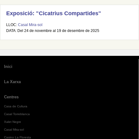
Exposició: "Cicatrius Compartides"
LLOC:
Casal Mira-sol
DATA: Del 24 de novembre al 19 de desembre de 2025
Inici
La Xarxa
Centres
Casa de Cultura
Casal Torreblanca
Xalet Negre
Casal Mira-sol
Casino La Floresta