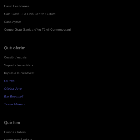
Casal Les Planes
Sala Clavé - La Unió Centre Cultural
Casa Aymat
Centre Grau-Garriga d'Art Tèxtil Contemporani
Què oferim
Cessió d'espais
Suport a les entitats
Impuls a la creativitat
La Pua
Oficina Jove
Bar Bocamoll
Teatre Mira-sol
Què fem
Cursos i Tallers
Programació pròpia