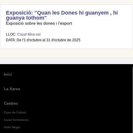
Exposició: "Quan les Dones hi guanyem , hi
guanya tothom"
Exposició sobre les dones i l’esport
LLOC:
Casal Mira-sol
DATA: De l'1 d'octubre al 31 d'octubre de 2025
Inici
La Xarxa
Centres
Casa de Cultura
Casal Torreblanca
Xalet Negre