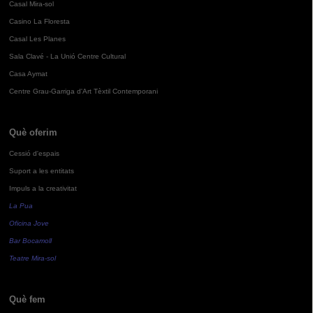
Casal Mira-sol
Casino La Floresta
Casal Les Planes
Sala Clavé - La Unió Centre Cultural
Casa Aymat
Centre Grau-Garriga d'Art Tèxtil Contemporani
Què oferim
Cessió d'espais
Suport a les entitats
Impuls a la creativitat
La Pua
Oficina Jove
Bar Bocamoll
Teatre Mira-sol
Què fem