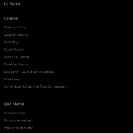
La Xarxa
Centres
Casa de Cultura
Casal Torreblanca
Xalet Negre
Casal Mira-sol
Casino La Floresta
Casal Les Planes
Sala Clavé - La Unió Centre Cultural
Casa Aymat
Centre Grau-Garriga d'Art Tèxtil Contemporani
Què oferim
Cessió d'espais
Suport a les entitats
Impuls a la creativitat