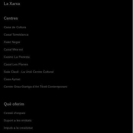
La Xarxa
Centres
Casa de Cultura
Casal Torreblanca
Xalet Negre
Casal Mira-sol
Casino La Floresta
Casal Les Planes
Sala Clavé - La Unió Centre Cultural
Casa Aymat
Centre Grau-Garriga d'Art Tèxtil Contemporani
Què oferim
Cessió d'espais
Suport a les entitats
Impuls a la creativitat