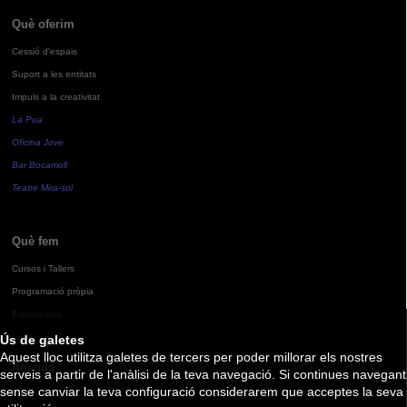
Què oferim
Cessió d'espais
Suport a les entitats
Impuls a la creativitat
La Pua
Oficina Jove
Bar Bocamoll
Teatre Mira-sol
Què fem
Cursos i Tallers
Programació pròpia
Exposicions
Ús de galetes
Aquest lloc utilitza galetes de tercers per poder millorar els nostres
Agenda
serveis a partir de l'anàlisi de la teva navegació. Si continues navegant
sense canviar la teva configuració considerarem que acceptes la seva