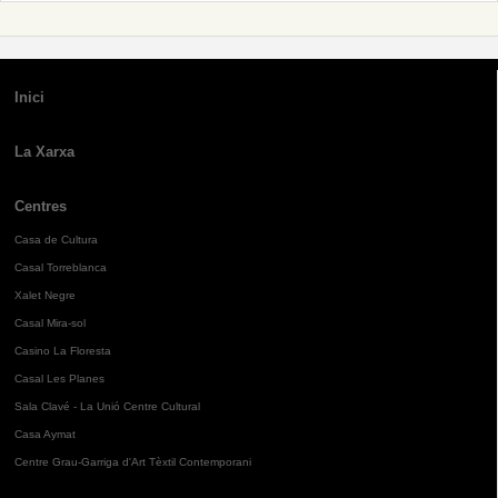
Inici
La Xarxa
Centres
Casa de Cultura
Casal Torreblanca
Xalet Negre
Casal Mira-sol
Casino La Floresta
Casal Les Planes
Sala Clavé - La Unió Centre Cultural
Casa Aymat
Centre Grau-Garriga d'Art Tèxtil Contemporani