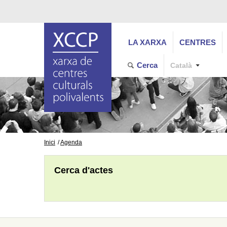
LA XARXA
CENTRES
Cerca
Català
Inici
Agenda
Cerca d'actes