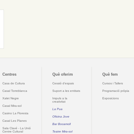
Centres
Què oferim
Què fem
Casa de Cultura
Cessió d'espais
Cursos i Tallers
Casal Torreblanca
Suport a les entitats
Programació pròpia
Xalet Negre
Impuls a la
Exposicions
creativitat
Casal Mira-sol
La Pua
Casino La Floresta
Oficina Jove
Casal Les Planes
Bar Bocamoll
Sala Clavé - La Unió
Centre Cultural
Teatre Mira-sol