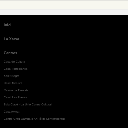
Inici
La Xarxa
Centres
Casa de Cultura
Casal Torreblanca
Xalet Negre
Casal Mira-sol
Casino La Floresta
Casal Les Planes
Sala Clavé - La Unió Centre Cultural
Casa Aymat
Centre Grau-Garriga d'Art Tèxtil Contemporani