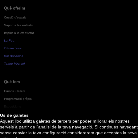
Què oferim
Cessió d'espais
Suport a les entitats
Impuls a la creativitat
La Pua
Oficina Jove
Bar Bocamoll
Teatre Mira-sol
Què fem
Cursos i Tallers
Programació pròpia
Exposicions
Ús de galetes
Aquest lloc utilitza galetes de tercers per poder millorar els nostres
Agenda
serveis a partir de l'anàlisi de la teva navegació. Si continues navegant
sense canviar la teva configuració considerarem que acceptes la seva