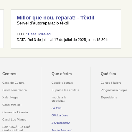
Millor que nou, reparat! - Tèxtil
Servei d'autoreparació tèxtil
LLOC:
Casal Mira-sol
DATA: Del 3 de juliol al 17 de juliol de 2025, a les 15.30 h
Centres
Què oferim
Què fem
Casa de Cultura
Cessió d'espais
Cursos i Tallers
Casal Torreblanca
Suport a les entitats
Programació pròpia
Xalet Negre
Impuls a la
Exposicions
creativitat
Casal Mira-sol
La Pua
Casino La Floresta
Oficina Jove
Casal Les Planes
Bar Bocamoll
Sala Clavé - La Unió
Centre Cultural
Teatre Mira-sol