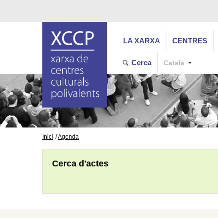
LA XARXA
CENTRES
Cerca
Català
Inici
Agenda
Cerca d'actes