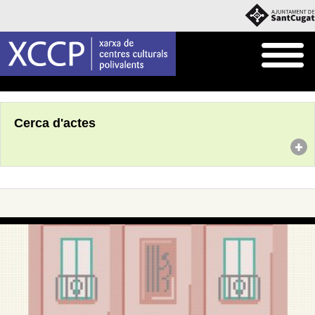
Inici
Agenda
Cerca d'actes