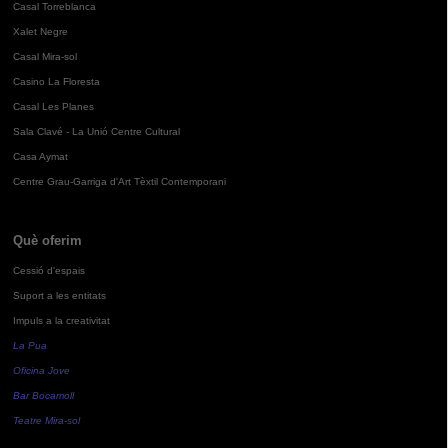
Casal Torreblanca
Xalet Negre
Casal Mira-sol
Casino La Floresta
Casal Les Planes
Sala Clavé - La Unió Centre Cultural
Casa Aymat
Centre Grau-Garriga d'Art Tèxtil Contemporani
Què oferim
Cessió d'espais
Suport a les entitats
Impuls a la creativitat
La Pua
Oficina Jove
Bar Bocamoll
Teatre Mira-sol