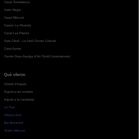
Casal Torreblanca
Xalet Negre
Casal Mira-sol
Casino La Floresta
Casal Les Planes
Sala Clavé - La Unió Centre Cultural
Casa Aymat
Centre Grau-Garriga d'Art Tèxtil Contemporani
Què oferim
Cessió d'espais
Suport a les entitats
Impuls a la creativitat
La Pua
Oficina Jove
Bar Bocamoll
Teatre Mira-sol