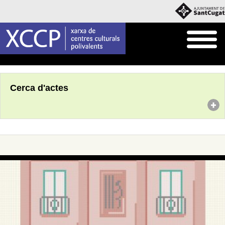
Inici
Agenda
Cerca d'actes