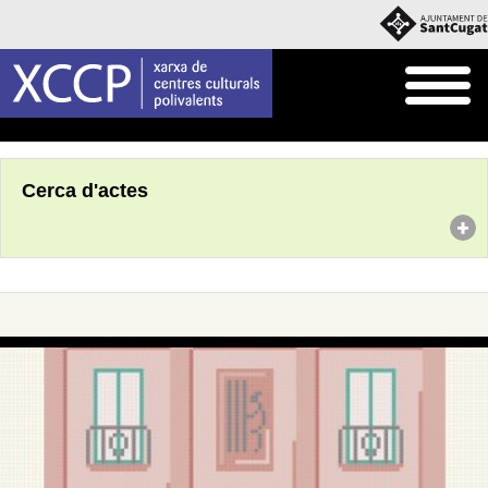
Inici
Agenda
Cerca d'actes