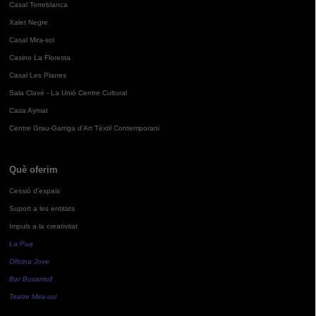
Casal Torreblanca
Xalet Negre
Casal Mira-sol
Casino La Floresta
Casal Les Planes
Sala Clavé - La Unió Centre Cultural
Casa Aymat
Centre Grau-Garriga d'Art Tèxtil Contemporani
Què oferim
Cessió d'espais
Suport a les entitats
Impuls a la creativitat
La Pua
Oficina Jove
Bar Bocamoll
Teatre Mira-sol