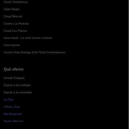
Casal Torreblanca
Xalet Negre
Casal Mira-sol
Casino La Floresta
Casal Les Planes
Sala Clavé - La Unió Centre Cultural
Casa Aymat
Centre Grau-Garriga d'Art Tèxtil Contemporani
Què oferim
Cessió d'espais
Suport a les entitats
Impuls a la creativitat
La Pua
Oficina Jove
Bar Bocamoll
Teatre Mira-sol