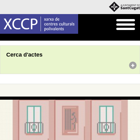
Inici
Agenda
Cerca d'actes