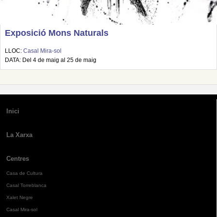
Exposició Mons Naturals
LLOC:
Casal Mira-sol
DATA: Del 4 de maig al 25 de maig
Inici
La Xarxa
Centres
Casa de Cultura
Casal Torreblanca
Xalet Negre
Casal Mira-sol