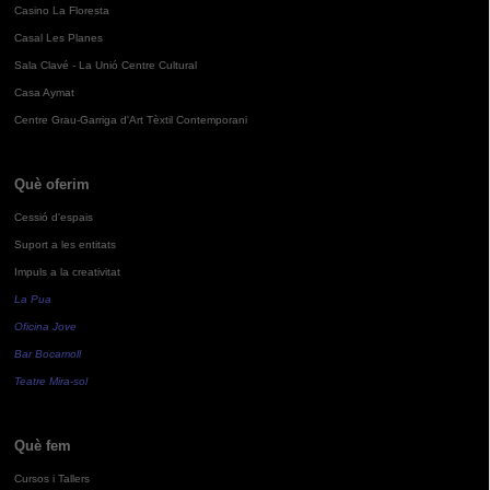
Casino La Floresta
Casal Les Planes
Sala Clavé - La Unió Centre Cultural
Casa Aymat
Centre Grau-Garriga d'Art Tèxtil Contemporani
Què oferim
Cessió d'espais
Suport a les entitats
Impuls a la creativitat
La Pua
Oficina Jove
Bar Bocamoll
Teatre Mira-sol
Què fem
Cursos i Tallers