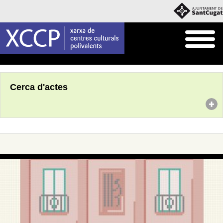
Inici
Agenda
Cerca d'actes