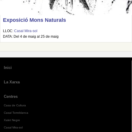
Exposició Mons Naturals
LLOC:
Casal Mira-sol
DATA: Del 4 de maig al 25 de maig
Inici
La Xarxa
Centres
Casa de Cultura
Casal Torreblanca
Xalet Negre
Casal Mira-sol