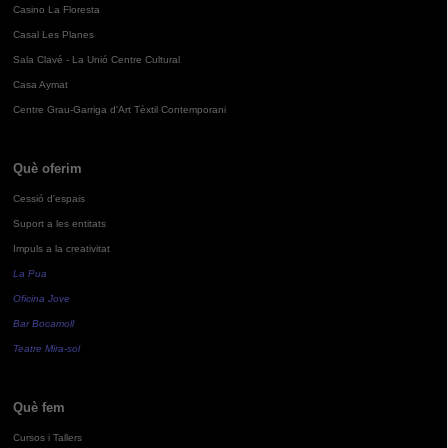
Casino La Floresta
Casal Les Planes
Sala Clavé - La Unió Centre Cultural
Casa Aymat
Centre Grau-Garriga d'Art Tèxtil Contemporani
Què oferim
Cessió d'espais
Suport a les entitats
Impuls a la creativitat
La Pua
Oficina Jove
Bar Bocamoll
Teatre Mira-sol
Què fem
Cursos i Tallers