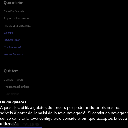
Què oferim
Cessió d'espais
Suport a les entitats
Impuls a la creativitat
La Pua
Oficina Jove
Bar Bocamoll
Teatre Mira-sol
Què fem
Cursos i Tallers
Programació pròpia
Exposicions
Ús de galetes
Aquest lloc utilitza galetes de tercers per poder millorar els nostres
Agenda
serveis a partir de l'anàlisi de la teva navegació. Si continues navegant
sense canviar la teva configuració considerarem que acceptes la seva
utilització.
CURSOS I TALLERS