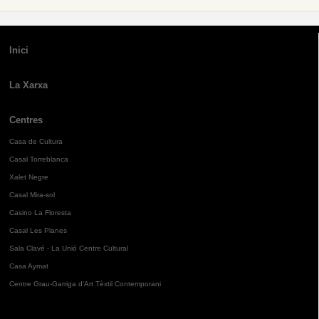
Inici
La Xarxa
Centres
Casa de Cultura
Casal Torreblanca
Xalet Negre
Casal Mira-sol
Casino La Floresta
Casal Les Planes
Sala Clavé - La Unió Centre Cultural
Casa Aymat
Centre Grau-Garriga d'Art Tèxtil Contemporani