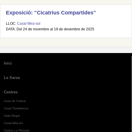
Exposició: "Cicatrius Compartides"
LLOC:
Casal Mira-sol
DATA: Del 24 de novembre al 19 de desembre de 2025
Inici
La Xarxa
Centres
Casa de Cultura
Casal Torreblanca
Xalet Negre
Casal Mira-sol
Casino La Floresta