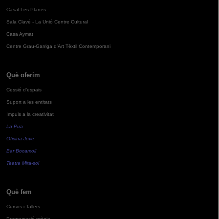
Casal Les Planes
Sala Clavé - La Unió Centre Cultural
Casa Aymat
Centre Grau-Garriga d'Art Tèxtil Contemporani
Què oferim
Cessió d'espais
Suport a les entitats
Impuls a la creativitat
La Pua
Oficina Jove
Bar Bocamoll
Teatre Mira-sol
Què fem
Cursos i Tallers
Programació pròpia