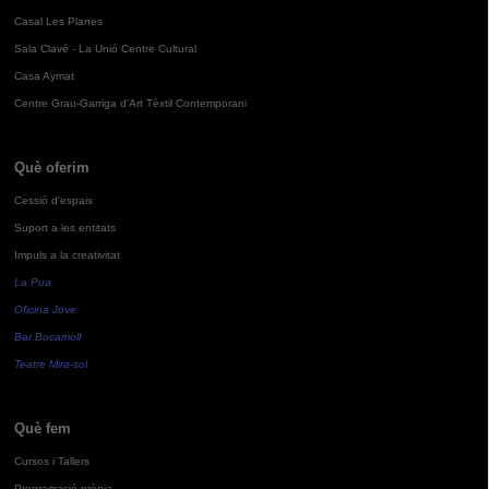
Casal Les Planes
Sala Clavé - La Unió Centre Cultural
Casa Aymat
Centre Grau-Garriga d'Art Tèxtil Contemporani
Què oferim
Cessió d'espais
Suport a les entitats
Impuls a la creativitat
La Pua
Oficina Jove
Bar Bocamoll
Teatre Mira-sol
Què fem
Cursos i Tallers
Programació pròpia