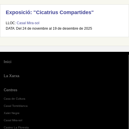
Exposició: "Cicatrius Compartides"
LLOC:
Casal Mira-sol
DATA: Del 24 de novembre al 19 de desembre de 2025
Inici
La Xarxa
Centres
Casa de Cultura
Casal Torreblanca
Xalet Negre
Casal Mira-sol
Casino La Floresta