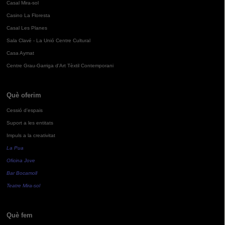
Casal Mira-sol
Casino La Floresta
Casal Les Planes
Sala Clavé - La Unió Centre Cultural
Casa Aymat
Centre Grau-Garriga d'Art Tèxtil Contemporani
Què oferim
Cessió d'espais
Suport a les entitats
Impuls a la creativitat
La Pua
Oficina Jove
Bar Bocamoll
Teatre Mira-sol
Què fem