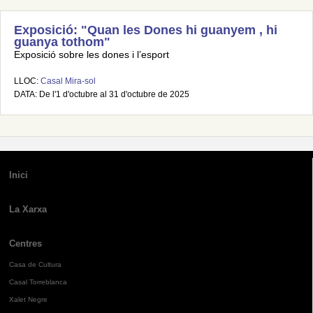
Exposició: "Quan les Dones hi guanyem , hi
guanya tothom"
Exposició sobre les dones i l’esport
LLOC:
Casal Mira-sol
DATA: De l'1 d'octubre al 31 d'octubre de 2025
Inici
La Xarxa
Centres
Casa de Cultura
Casal Torreblanca
Xalet Negre