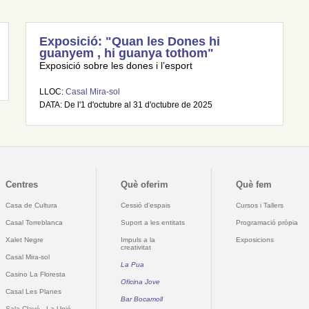
Exposició: "Quan les Dones hi
guanyem , hi guanya tothom"
Exposició sobre les dones i l’esport
LLOC:
Casal Mira-sol
DATA: De l'1 d'octubre al 31 d'octubre de 2025
Centres
Què oferim
Què fem
Casa de Cultura
Cessió d'espais
Cursos i Tallers
Casal Torreblanca
Suport a les entitats
Programació pròpia
Xalet Negre
Impuls a la
Exposicions
creativitat
Casal Mira-sol
La Pua
Casino La Floresta
Oficina Jove
Casal Les Planes
Bar Bocamoll
Sala Clavé - La Unió