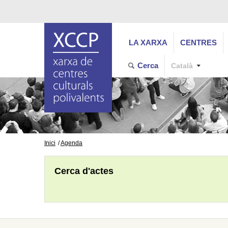
LA XARXA
CENTRES
Cerca
Català
Inici
Agenda
Cerca d'actes