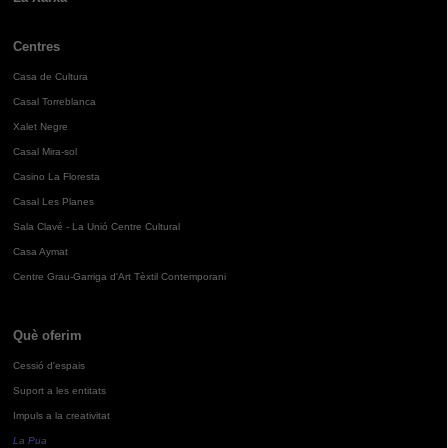
Centres
Casa de Cultura
Casal Torreblanca
Xalet Negre
Casal Mira-sol
Casino La Floresta
Casal Les Planes
Sala Clavé - La Unió Centre Cultural
Casa Aymat
Centre Grau-Garriga d'Art Tèxtil Contemporani
Què oferim
Cessió d'espais
Suport a les entitats
Impuls a la creativitat
La Pua