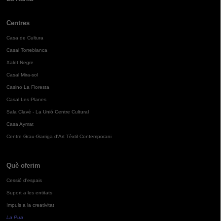
Centres
Casa de Cultura
Casal Torreblanca
Xalet Negre
Casal Mira-sol
Casino La Floresta
Casal Les Planes
Sala Clavé - La Unió Centre Cultural
Casa Aymat
Centre Grau-Garriga d'Art Tèxtil Contemporani
Què oferim
Cessió d'espais
Suport a les entitats
Impuls a la creativitat
La Pua