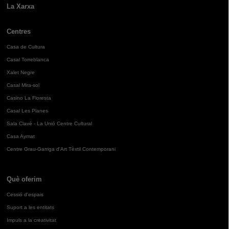
La Xarxa
Centres
Casa de Cultura
Casal Torreblanca
Xalet Negre
Casal Mira-sol
Casino La Floresta
Casal Les Planes
Sala Clavé - La Unió Centre Cultural
Casa Aymat
Centre Grau-Garriga d'Art Tèxtil Contemporani
Què oferim
Cessió d'espais
Suport a les entitats
Impuls a la creativitat