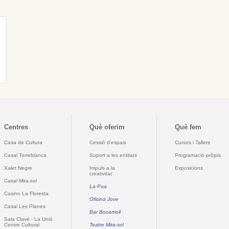
Centres
Què oferim
Què fem
Casa de Cultura
Cessió d'espais
Cursos i Tallers
Casal Torreblanca
Suport a les entitats
Programació pròpia
Xalet Negre
Impuls a la
Exposicions
creativitat
Casal Mira-sol
La Pua
Casino La Floresta
Oficina Jove
Casal Les Planes
Bar Bocamoll
Sala Clavé - La Unió
Centre Cultural
Teatre Mira-sol