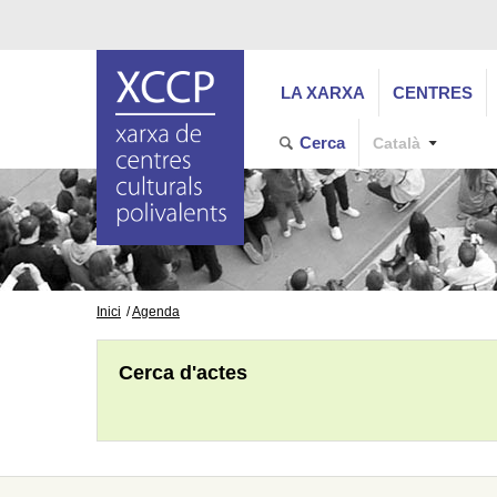
LA XARXA
CENTRES
Cerca
Català
Inici
Agenda
Cerca d'actes